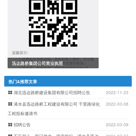
迅达路桥集团公司营业执照
热门&推荐文章
湖北迅达路桥建设集团有限公司招聘公告
2022-11-23
浠水县迅达路桥工程建设有限公司 千里路绿化
2022-03-08
工程投标邀请书
招聘公告
2022-03-09