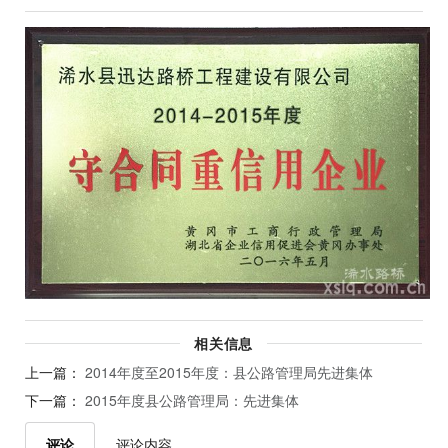
相关信息
上一篇：
2014年度至2015年度：县公路管理局先进集体
下一篇：
2015年度县公路管理局：先进集体
评论
评论内容