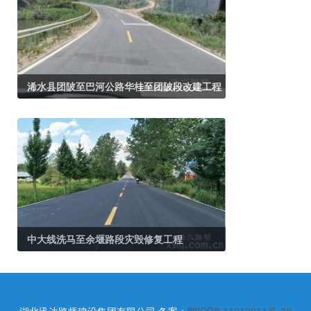
浠水县团陂至巴河公路华桂至团陂段改建工程
中大线洗马至余堰路段灾毁修复工程
湖北迅达路桥建设集团有限公司
备案：
鄂ICP备11012911号-20