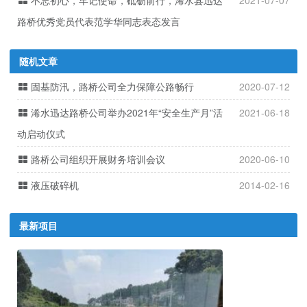
不忘初心，牢记使命，砥砺前行，浠水县迅达
2021-07-07
路桥优秀党员代表范学华同志表态发言
随机文章
固基防汛，路桥公司全力保障公路畅行
2020-07-12
浠水迅达路桥公司举办2021年“安全生产月”活
2021-06-18
动启动仪式
路桥公司组织开展财务培训会议
2020-06-10
液压破碎机
2014-02-16
最新项目