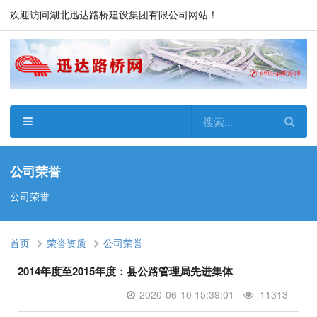
欢迎访问湖北迅达路桥建设集团有限公司网站！
公司荣誉
公司荣誉
首页
荣誉资质
公司荣誉
2014年度至2015年度：县公路管理局先进集体
2020-06-10 15:39:01
11313