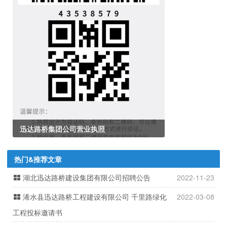
迅达路桥集团公司营业执照
热门&推荐文章
湖北迅达路桥建设集团有限公司招聘公告
2022-11-23
浠水县迅达路桥工程建设有限公司 千里路绿化
2022-03-08
工程投标邀请书