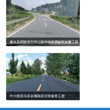
浠水县团陂至巴河公路华桂至团陂段改建工程
中大线洗马至余堰路段灾毁修复工程