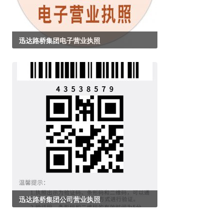
迅达路桥集团电子营业执照
迅达路桥集团公司营业执照