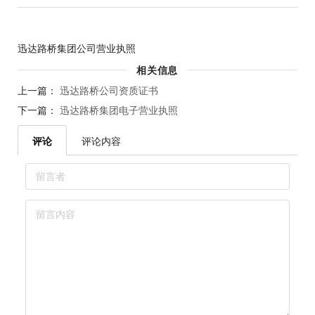
迅达路桥集团公司营业执照
相关信息
上一篇：
迅达路桥公司资质证书
下一篇：
迅达路桥集团电子营业执照
评论
评论内容