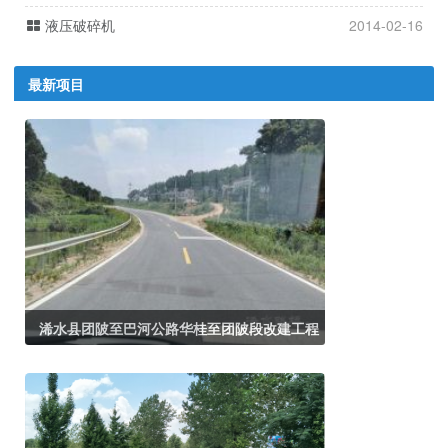
液压破碎机
2014-02-16
最新项目
浠水县团陂至巴河公路华桂至团陂段改建工程