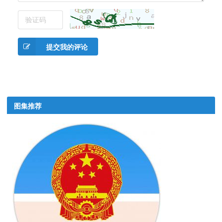
提交我的评论
图集推荐