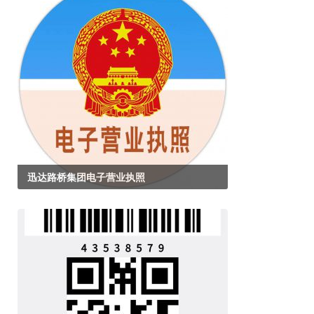
迅达路桥集团电子营业执照