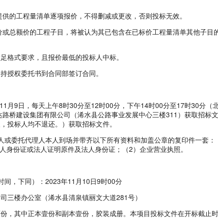
供的工程量清单逐项报价，不得删减或更改，否则投标无效。
或总额价的工程子目，将被认为其已包含在已标价工程量清单其他子目
足格式要求，且报价最低的投标人中标。
持授权委托书到合同部签订合同。
11月9日，每天上午8时30分至12时00分，下午14时00分至17时30分（
路桥建设集团有限公司（浠水县公路事业发展中心三楼311）获取招标
人，投标人均不退还。）获取招标文件。
或委托代理人本人到场并带齐以下所有资料和加盖公章的复印件一套：
理人身份证或法人证明原件及法人身份证；（2）企业营业执照。
下同）：2023年11月10日9时00分
三楼办公室（浠水县清泉镇丽文大道281号）
份，其中正本壹份和副本壹份，胶装成册。本项目投标文件在开标截止