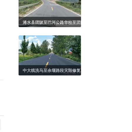
浠水县团陂至巴河公路华桂至团陂段改建工程
中大线洗马至余堰路段灾毁修复工程