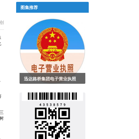
图集推荐
创
承
化
迅达路桥集团电子营业执照
他
容
三
树