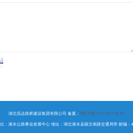
湖北迅达路桥建设集团有限公司
备案：
鄂ICP备11012911号-20
位：浠水公路事业发展中心 地址：湖北浠水县丽文南路交通局旁 邮编：43