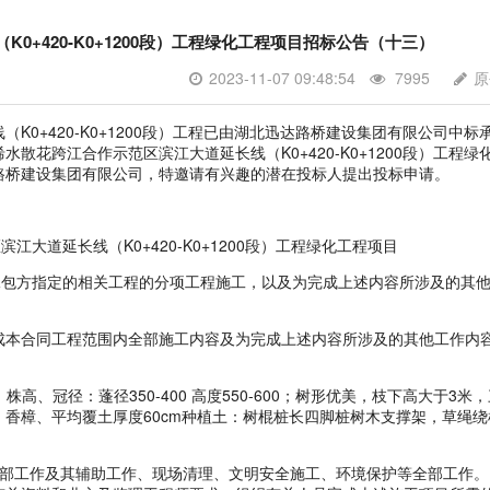
0+420-K0+1200段）工程绿化工程项目招标公告（十三）
2023-11-07 09:48:54
7995
原
+420-K0+1200段）工程已由湖北迅达路桥建设集团有限公司中标
散花跨江合作示范区滨江大道延长线（K0+420-K0+1200段）工程绿
路桥建设集团有限公司，特邀请有兴趣的潜在投标人提出投标申请。
道延长线（K0+420-K0+1200段）工程绿化工程项目
包方指定的相关工程的分项工程施工，以及为完成上述内容所涉及的其
本合同工程范围内全部施工内容及为完成上述内容所涉及的其他工作内
、冠径：蓬径350-400 高度550-600；树形优美，枝下高大于3米，
香樟、平均覆土厚度60cm种植土：树棍桩长四脚桩树木支撑架，草绳绕
工作及其辅助工作、现场清理、文明安全施工、环境保护等全部工作。