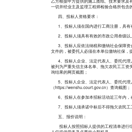
乙方根据甲方提供的施工图纸、技术要求及
一切并经业主及监理工程师检验合格所包含
四、投标人资格要求：
1、投标人须在国内进行工商注册，具有
2、投标人须具有有效的市政公用叁级以
3、投标人应依法纳税和缴纳社会保障资金
文件的，被委托人必须在本单位缴纳社保，
4、投标人企业、法定代表人、委托代理人
被列为严重失信主体名单、拖欠农民工工资失
询结果的网页截图；
5、投标人企业、法定代表人、委托代理人
（https://wenshu.court.gov.cn）查询截图；
6、投标人在参加本招标活动近三年内，在
7、投标人须承诺中标后不得拖欠农民工
五、报价说明：
投标人按照招标人提供的工程清单进行综
人仅提供劳务及必要的小型机具。