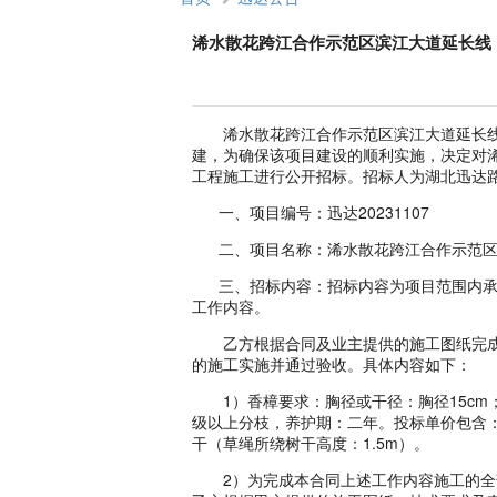
浠水散花跨江合作示范区滨江大道延长线（K
浠水散花跨江合作示范区滨江大道延长线（K0
建，为确保该项目建设的顺利实施，决定对浠水
工程施工进行公开招标。招标人为湖北迅达
一、项目编号：迅达20231107
二、项目名称：浠水散花跨江合作示范区滨江大
三、招标内容：招标内容为项目范围内承
工作内容。
乙方根据合同及业主提供的施工图纸完成
的施工实施并通过验收。具体内容如下：
1）香樟要求：胸径或干径：胸径15cm；株高
级以上分枝，养护期：二年。投标单价包含：
干（草绳所绕树干高度：1.5m）。
2）为完成本合同上述工作内容施工的全部