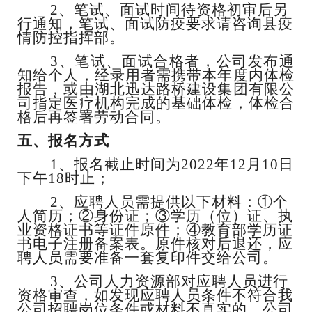
2、
笔试、面试时间待资格初审后另
行通知，笔试、面试防疫要求请咨询县疫
情防控指挥部。
3、
笔试、面试合格者，公司发布通
知给个人，经录用者需携带本年度内体检
报告，或由湖北迅达路桥建设集团有限公
司指定医疗机构完成的基础体检，体检合
格后再签署劳动合同。
五、报名方式
1、报名截止时间为2022年12月10日
下午18时止；
2、应聘人员需提供以下材料：①个
人简历；②身份证；③学历（位）证、执
业资格证书等证件原件；④教育部学历证
书电子注册备案表。原件核对后退还，应
聘人员需要准备一套复印件交给公司。
3、公司人力资源部对应聘人员进行
资格审查，如发现应聘人员条件不符合我
公司招聘岗位条件或材料不真实的，公司