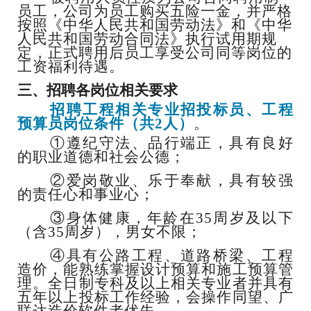
员工
，
公司为员工
购买五险一金
，
并严格
按照《中华人民共和国劳动法》和《中华
人民共和国劳动合同法》执行
试用期
规
定，
正式聘用后
员工
享受公司同等岗位的
工资福利待遇。
三、
招聘各岗位相关要求
招聘工程相关专业招投标员、工程
预算员岗位条件（共
2人
）
。
①遵纪守法、品行端正，具有良好
的职业道德和社会公德；
②爱岗敬业、乐于奉献，具有较强
的责任心和事业心；
③身体健康，年龄在35周岁及以下
（含35周岁），男女不限；
④具有公路工程、道路桥梁、工程
造价，能熟练掌握设计预算和施工预算管
理。全日制专科及以上相关专业者并具有
五年以上投标工作经验，会操作同望、广
联达造价软件者优先。