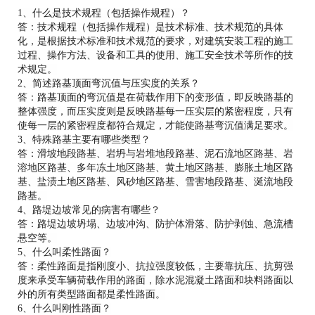
1、什么是技术规程（包括操作规程）？
答：技术规程（包括操作规程）是技术标准、技术规范的具体
化，是根据技术标准和技术规范的要求，对建筑安装工程的施工
过程、操作方法、设备和工具的使用、施工安全技术等所作的技
术规定。
2、简述路基顶面弯沉值与压实度的关系？
答：路基顶面的弯沉值是在荷载作用下的变形值，即反映路基的
整体强度，而压实度则是反映路基每一压实层的紧密程度，只有
使每一层的紧密程度都符合规定，才能使路基弯沉值满足要求。
3、特殊路基主要有哪些类型？
答：滑坡地段路基、岩坍与岩堆地段路基、泥石流地区路基、岩
溶地区路基、多年冻土地区路基、黄土地区路基、膨胀土地区路
基、盐渍土地区路基、风砂地区路基、雪害地段路基、涎流地段
路基。
4、路堤边坡常见的病害有哪些？
答：路堤边坡坍塌、边坡冲沟、防护体滑落、防护剥蚀、急流槽
悬空等。
5、什么叫柔性路面？
答：柔性路面是指刚度小、抗拉强度较低，主要靠抗压、抗剪强
度来承受车辆荷载作用的路面，除水泥混凝土路面和块料路面以
外的所有类型路面都是柔性路面。
6、什么叫刚性路面？