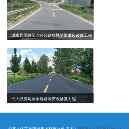
浠水县团陂至巴河公路华桂至团陂段改建工程
中大线洗马至余堰路段灾毁修复工程
湖北迅达路桥建设集团有限公司
备案：
鄂ICP备11012911号-20