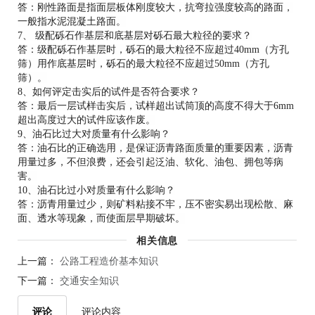
答：刚性路面是指面层板体刚度较大，抗弯拉强度较高的路面，
一般指水泥混凝土路面。
7、 级配砾石作基层和底基层对砾石最大粒径的要求？
答：级配砾石作基层时，砾石的最大粒径不应超过40mm（方孔
筛）用作底基层时，砾石的最大粒径不应超过50mm（方孔
筛）。
8、如何评定击实后的试件是否符合要求？
答：最后一层试样击实后，试样超出试筒顶的高度不得大于6mm
超出高度过大的试件应该作废。
9、油石比过大对质量有什么影响？
答：油石比的正确选用，是保证沥青路面质量的重要因素，沥青
用量过多，不但浪费，还会引起泛油、软化、油包、拥包等病
害。
10、油石比过小对质量有什么影响？
答：沥青用量过少，则矿料粘接不牢，压不密实易出现松散、麻
面、透水等现象，而使面层早期破坏。
相关信息
上一篇：
公路工程造价基本知识
下一篇：
交通安全知识
评论
评论内容