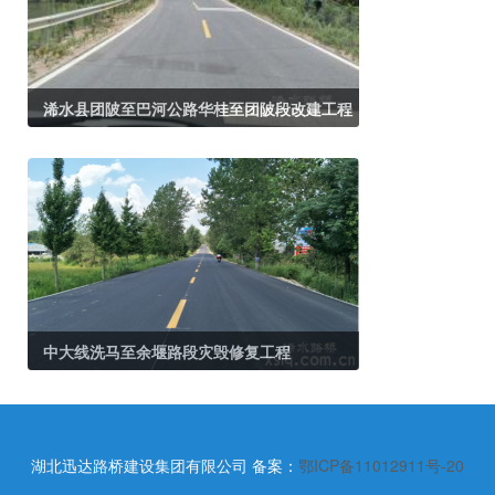
浠水县团陂至巴河公路华桂至团陂段改建工程
中大线洗马至余堰路段灾毁修复工程
湖北迅达路桥建设集团有限公司
备案：
鄂ICP备11012911号-20