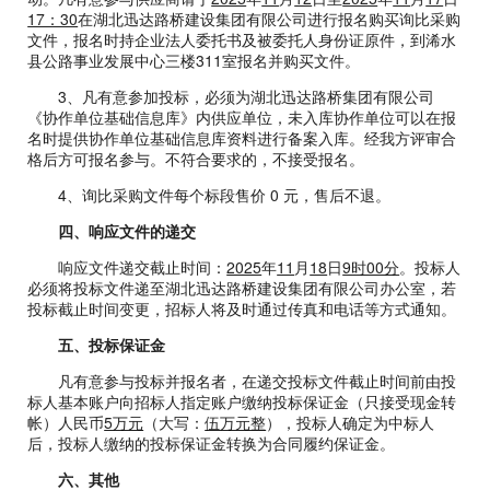
17：30
在湖北迅达路桥建设集团有限公司进行报名购买询比采购
文件，报名时持企业法人委托书及被委托人身份证原件，到浠水
县公路事业发展中心三楼311室报名并购买文件。
3、凡有意参加投标，必须为湖北迅达路桥集团有限公司
《协作单位基础信息库》内供应单位，未入库协作单位可以在报
名时提供协作单位基础信息库资料进行备案入库。经我方评审合
格后方可报名参与。不符合要求的，不接受报名。
4、询比采购文件每个标段售价 0 元，售后不退。
四、响应文件的递交
响应文件递交截止时间：
2025
年
11
月
18
日
9时00分
。投标人
必须将投标文件递至湖北迅达路桥建设集团有限公司办公室，若
投标截止时间变更，招标人将及时通过传真和电话等方式通知。
五、投标保证金
凡有意参与投标并报名者，在递交投标文件截止时间前由投
标人基本账户向招标人指定账户缴纳投标保证金（只接受现金转
帐）人民币
5万元
（大写：
伍万元整
），投标人确定为中标人
后，投标人缴纳的投标保证金转换为合同履约保证金。
六、其他