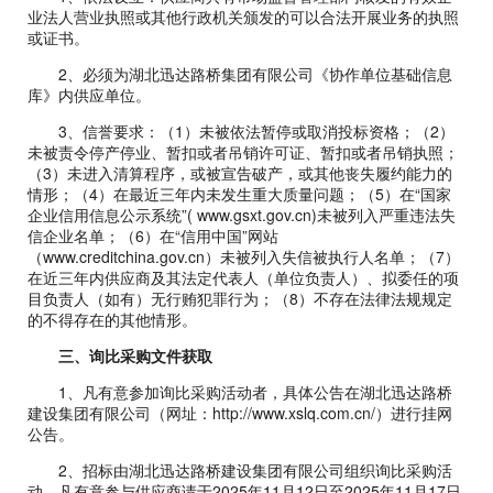
业法人营业执照或其他行政机关颁发的可以合法开展业务的执照
或证书。
2、必须为湖北迅达路桥集团有限公司《协作单位基础信息
库》内供应单位。
3、信誉要求：（1）未被依法暂停或取消投标资格；（2）
未被责令停产停业、暂扣或者吊销许可证、暂扣或者吊销执照；
（3）未进入清算程序，或被宣告破产，或其他丧失履约能力的
情形；（4）在最近三年内未发生重大质量问题；（5）在“国家
企业信用信息公示系统”( www.gsxt.gov.cn)未被列入严重违法失
信企业名单；（6）在“信用中国”网站
（www.creditchina.gov.cn）未被列入失信被执行人名单；（7）
在近三年内供应商及其法定代表人（单位负责人）、拟委任的项
目负责人（如有）无行贿犯罪行为；（8）不存在法律法规规定
的不得存在的其他情形。
三、询比采购文件获取
1、凡有意参加询比采购活动者，具体公告在湖北迅达路桥
建设集团有限公司（网址：http://www.xslq.com.cn/）进行挂网
公告。
2、招标由湖北迅达路桥建设集团有限公司组织询比采购活
动。凡有意参与供应商请于
2025
年
11
月
12
日至
2025
年
11
月
17
日