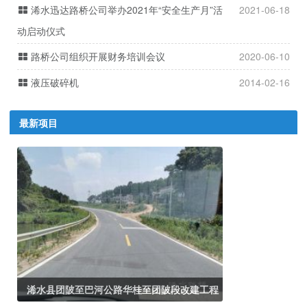
浠水迅达路桥公司举办2021年“安全生产月”活
2021-06-18
动启动仪式
路桥公司组织开展财务培训会议
2020-06-10
液压破碎机
2014-02-16
最新项目
浠水县团陂至巴河公路华桂至团陂段改建工程