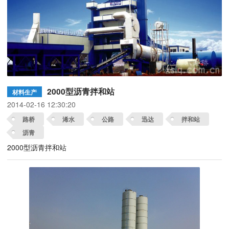
2000型沥青拌和站
材料生产
2014-02-16 12:30:20
路桥
浠水
公路
迅达
拌和站
沥青
2000型沥青拌和站