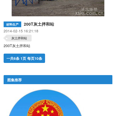
200T灰土拌和站
材料生产
2014-02-15 16:21:18
灰土拌和站
200T灰土拌和站
一共6条 1页 每页10条
图集推荐