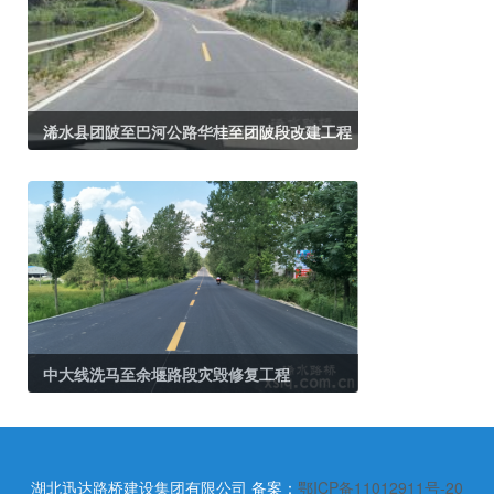
浠水县团陂至巴河公路华桂至团陂段改建工程
中大线洗马至余堰路段灾毁修复工程
湖北迅达路桥建设集团有限公司
备案：
鄂ICP备11012911号-20