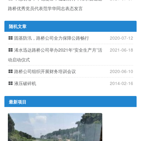
路桥优秀党员代表范学华同志表态发言
随机文章
固基防汛，路桥公司全力保障公路畅行
2020-07-12
浠水迅达路桥公司举办2021年“安全生产月”活
2021-06-18
动启动仪式
路桥公司组织开展财务培训会议
2020-06-10
液压破碎机
2014-02-16
最新项目