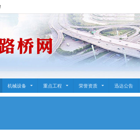
！
机械设备
重点工程
荣誉资质
迅达公告