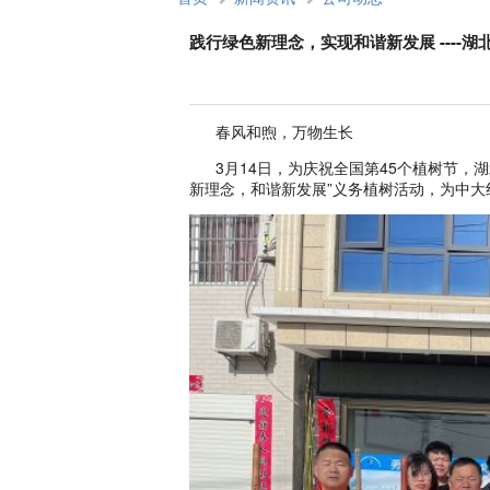
践行绿色新理念，实现和谐新发展 ----
春风和煦，万物生长
3月14日，为庆祝全国第45个植树节，湖
新理念，和谐新发展”义务植树活动，为中