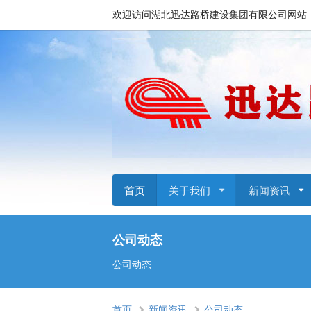
欢迎访问湖北迅达路桥建设集团有限公司网站
首页
关于我们
新闻资讯
公司动态
公司动态
首页
新闻资讯
公司动态