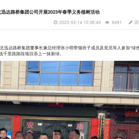
湖北迅达路桥集团公司开展2023年春季义务植树活动
2023-03-14 10:38:40
6481
原
北迅达路桥集团董事长兼总经理张小明带领班子成员及党员等人参加“绿
大线千里路路段项目添上一抹新绿。