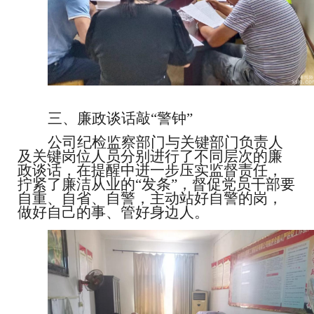
三、廉政谈话敲
“警钟”
公司纪检
监察部门
与关键部门负责人
及关键岗位人员分别进行了不同层次的廉
政谈话，在提醒中进一步压实监督责任，
拧紧了廉洁从业的
“发条”，督促党员干部要
自重、自省、自警，主动站好自警的岗，
做好自己的事、管好身边人。