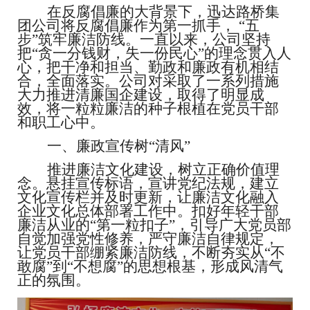
在反腐倡廉的大背景下，迅达路桥集
团公司将反腐倡廉作为第一抓手，
“五
步”筑牢廉洁防线。一直以来，公司坚持
把“贪一分钱财，失一份民心”的理念贯入人
心，把干净和担当、勤政和廉政有机相结
合，全面落实。公司对采取了一系列措施
大力
推进清廉国企建设
，
取得了
明显成
效，将一粒粒廉洁的种子根植在党员干部
和职工心中。
一、廉政宣传树
“清风”
推进廉洁文化建设，树立正确价值理
念。悬挂宣传标语，宣讲党纪法规，建立
文化宣传栏并及时更新，让廉洁文化融入
企业文化总体部署工作中。扣好年轻干部
廉洁从业的
“第一粒扣子”，引导广大党员部
自觉加强党性修养，严守廉洁自律规定，
让党员干部绷紧廉洁防线，不断夯实从“不
敢腐”到“不想腐”的思想根基，形成风清气
正的氛围。