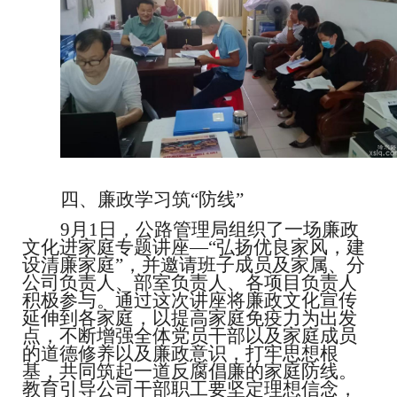
四、廉政学习筑
“防线”
9月1日，公路管理局组织了一场廉政
文化
进
家庭
专题讲座
—“弘扬
优良家风，建
设清廉家庭
”，并邀请班子成员及家属、分
公司负责人、部室负责人、各项目负责人
积极参与。通过这次讲座将廉政文化宣传
延伸到各家庭，以提高家庭免疫力为出发
点，不断增强全体党员干部以及家庭成员
的道德修养以及廉政意识，打牢思想根
基，共同筑起一道反腐倡廉的家庭防线。
教育引导公司干部职工要坚定理想信念，